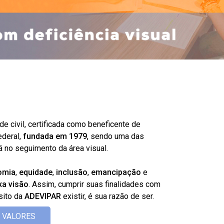
e civil, certificada como beneficente de
ederal,
fundada em 1979
, sendo uma das
 no seguimento da área visual.
omia
,
equidade
,
inclusão
,
emancipação
e
xa visão
. Assim, cumprir suas finalidades com
sito da
ADEVIPAR
existir, é sua razão de ser.
E VALORES