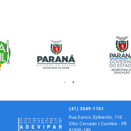
(41) 3349-1101
Rua Eurico Zytkievitz, 110
Sítio Cercado | Curitiba - PR
81900-180