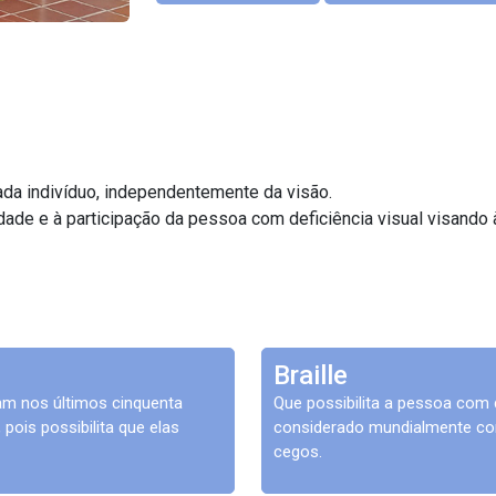
ada indivíduo, independentemente da visão.
idade e à participação da pessoa com deficiência visual visando
Braille
am nos últimos cinquenta
Que possibilita a pessoa com 
pois possibilita que elas
considerado mundialmente com
cegos.