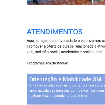
ATENDIMENTOS
Aqui, abraçamos a diversidade e valorizamos c
Promover a oferta de cursos relacionada à ativ
vida, inclusão social, acadêmica e profissional.
Programas em destaque:
Orientação e Mobilidade OM
Uma das atividades mais importantes que surgir
anos na vida das pessoas com deficiência visual, 
tenham vida independente para ir e vir.