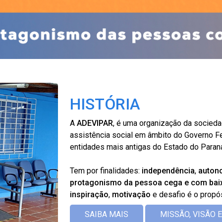
HISTÓRIA
A
ADEVIPAR
, é uma organização da sociedad
assistência social em âmbito do Governo F
entidades mais antigas do Estado do Paraná
Tem por finalidades:
independência
,
auton
protagonismo da pessoa cega e com bai
inspiração
,
motivação
e desafio é o propó
SAIBA MAIS
MISSÃO, VISÃO 